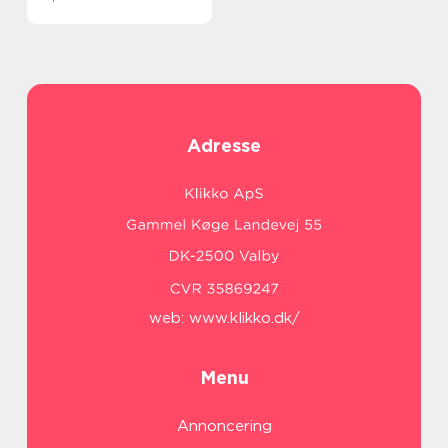
Adresse
web:
www.klikko.dk/
Menu
Annoncering