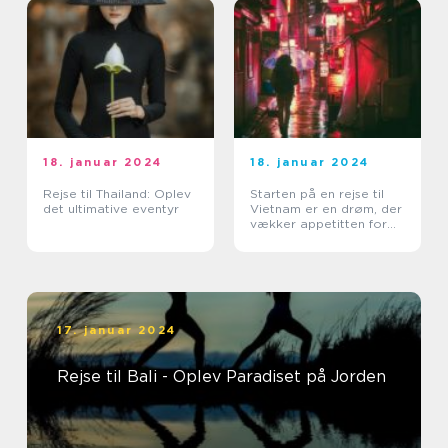
18. januar 2024
18. januar 2024
Rejse til Thailand: Oplev
Starten på en rejse til
det ultimative eventyr
Vietnam er en drøm, der
vækker appetitten for
eventyrlystne rejsende
17. januar 2024
Rejse til Bali - Oplev Paradiset på Jorden