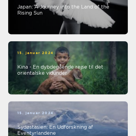
Japan: A Journey into the Land of the
Rising Sun
15. januar 2024
Kina - En dybdegående rejse til det
orientalske vidunder
15. januar 2024
Sydøstasien: En Udforskning af
Eventyrlandene