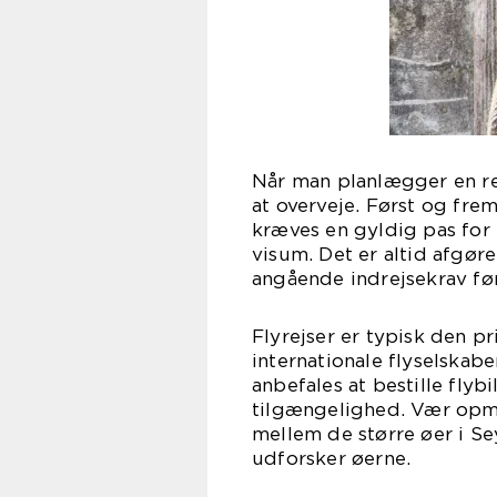
Når man planlægger en rejs
at overveje. Først og fr
kræves en gyldig pas for i
visum. Det er altid afgø
angående indrejsekrav før
Flyrejser er typisk den p
internationale flyselskabe
anbefales at bestille flybi
tilgængelighed. Vær opmæ
mellem de større øer i Se
udforsker øerne.