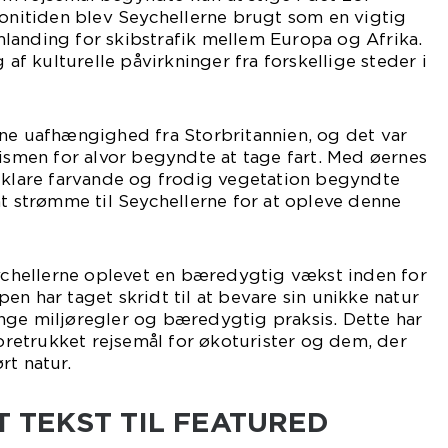
lonitiden blev Seychellerne brugt som en vigtig
landing for skibstrafik mellem Europa og Afrika.
g af kulturelle påvirkninger fra forskellige steder i
rne uafhængighed fra Storbritannien, og det var
rismen for alvor begyndte at tage fart. Med øernes
alklare farvande og frodig vegetation begyndte
at strømme til Seychellerne for at opleve denne
eychellerne oplevet en bæredygtig vækst inden for
en har taget skridt til at bevare sin unikke natur
nge miljøregler og bæredygtig praksis. Dette har
foretrukket rejsemål for økoturister og dem, der
rt natur.
 TEKST TIL FEATURED