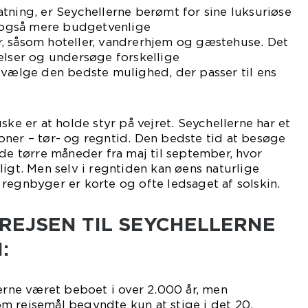
tning, er Seychellerne berømt for sine luksuriøse
r også mere budgetvenlige
, såsom hoteller, vandrerhjem og gæstehuse. Det
elser og undersøge forskellige
 vælge den bedste mulighed, der passer til ens
ske er at holde styr på vejret. Seychellerne har et
ner – tør- og regntid. Den bedste tid at besøge
 de tørre måneder fra maj til september, hvor
ligt. Men selv i regntiden kan øens naturlige
regnbyger er korte og ofte ledsaget af solskin.
 REJSEN TIL SEYCHELLERNE
:
lerne været beboet i over 2.000 år, men
m rejsemål begyndte kun at stige i det 20.