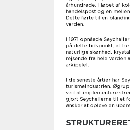
århundrede. I løbet af ko
handelspost og en mellem
Dette førte til en blandin
verden.
I 1971 opnåede Seychelle
på dette tidspunkt, at tu
naturlige skønhed, kryst
rejsende fra hele verden 
arkipelel.
I de seneste årtier har S
turismeindustrien. Øgrupp
ved at implementere stre
gjort Seychellerne til et 
ønsker at opleve en uberø
STRUKTURERET