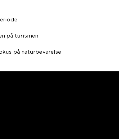
periode
en på turismen
okus på naturbevarelse