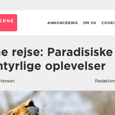
ERNE
ANNONCERING
OM OS
COOKI
tyrlige oplevelser
rtensen
Redaktio