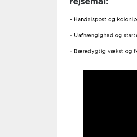
rejsemål:
– Handelspost og koloni
– Uafhængighed og start
– Bæredygtig vækst og f