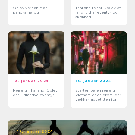
Oplev verden med
Thailand rejser: Oplev et
panoramatog
land fuld af eventyr og
skønhed
18. januar 2024
18. januar 2024
Rejse til Thailand: Oplev
Starten på en rejse til
det ultimative eventyr
Vietnam er en drøm, der
vækker appetitten for
eventyrlystne rejsende
17. januar 2024