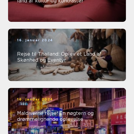
land af kultur og kontraster
16. januar 2024
Rejse til Thailand: Oplev et Land af
Skønhed og Eventyr
16. januar 2024
Maldiverne rejse: En nøgtern og
drømmelignende oplevelse