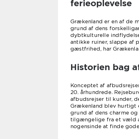
ferieoplevelse
Grækenland er en af de m
grund af dens forskelliga
dybtkulturelle indflydels
antikke ruiner, slappe af
gæstfrihed, har Grækenla
Historien bag a
Konceptet af afbudsrejser
20. århundrede. Rejsebur
afbudsrejser til kunder, de
Grækenland blev hurtigt 
grund af dens charme og 
tilgængelige fra et væld
nogensinde at finde gode 