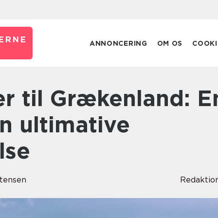
ERNE
ANNONCERING
OM OS
COOKI
en ultimative
lse
tensen
Redaktio