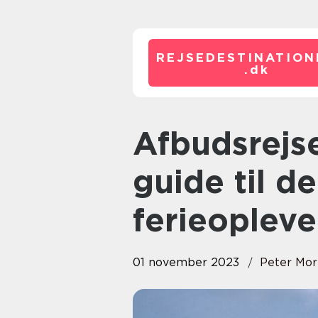
REJSEDESTINATION
.
dk
Afbudsrejser til Grækenland: En
guide til d
ferieopleve
01 november 2023
Peter Mor