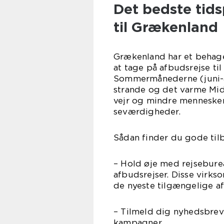
Det bedste tids
til Grækenland
Grækenland har et behage
at tage på afbudsrejse ti
Sommermånederne (juni-au
strande og det varme Mid
vejr og mindre mennesker,
seværdigheder.
Sådan finder du gode til
– Hold øje med rejseburea
afbudsrejser. Disse virk
de nyeste tilgængelige afr
– Tilmeld dig nyhedsbrev
kampagner.