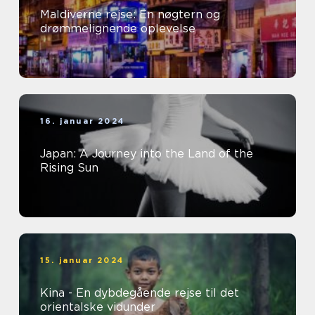
Maldiverne rejse: En nøgtern og
drømmelignende oplevelse
16. januar 2024
Japan: A Journey into the Land of the
Rising Sun
15. januar 2024
Kina - En dybdegående rejse til det
orientalske vidunder