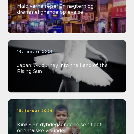
Maldiverne rejse: En nøgtern og
drømmelignende oplevelse
16. januar 2024
Japan: A Journey into the Land of the
Rising Sun
15. januar 2024
Kina - En dybdegående rejse til det
orientalske vidunder