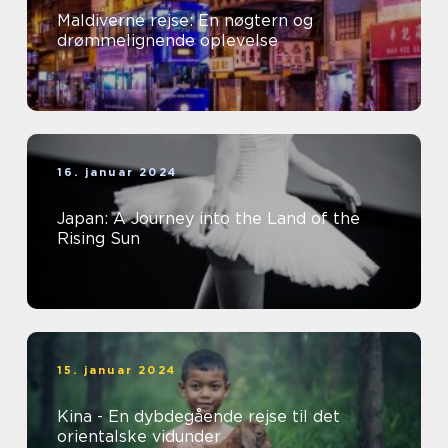
Maldiverne rejse: En nøgtern og
drømmelignende oplevelse
16. januar 2024
Japan: A Journey into the Land of the
Rising Sun
15. januar 2024
Kina - En dybdegående rejse til det
orientalske vidunder