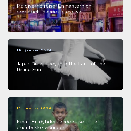
Maldiverne rejse: En nøgtern og
drømmelignende oplevelse
16. januar 2024
Japan: A Journey into the Land of the
Rising Sun
15. januar 2024
Kina - En dybdegående rejse til det
orientalske vidunder