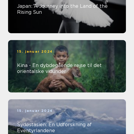
Japan: A Journey into the Land of the
Rising Sun
15. januar 2024
Kina - En dybdegående rejse til det
orientalske vidunder
15. januar 2024
Sydøstasien: En Udforskning af
Eventyrlandene