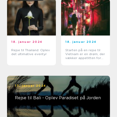
18. januar 2024
18. januar 2024
Rejse til Thailand: Oplev
Starten på en rejse til
det ultimative eventyr
Vietnam er en drøm, der
vækker appetitten for
eventyrlystne rejsende
17. januar 2024
Rejse til Bali - Oplev Paradiset på Jorden